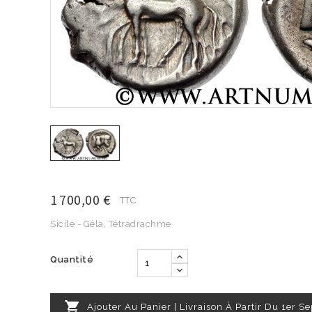
1 700,00 €
TTC
Sicile - Géla, Tétradrachme
Quantité

Ajouter Au Panier | Livraison À Partir Du 1er 