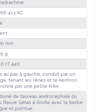
radrachme
466-413 AC
a
ent
.80 mm
85 g
zi cf 440
e au pas à gauche, conduit par un
ige, tenant les rênes et le kentron,
ronné par une petite Nike
tomé de taureau androcéphale du
u fleuve Gélas à droite avec la barbe
gue et pointue.