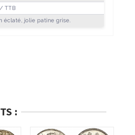
/ TTB
n éclaté, jolie patine grise.
TS :