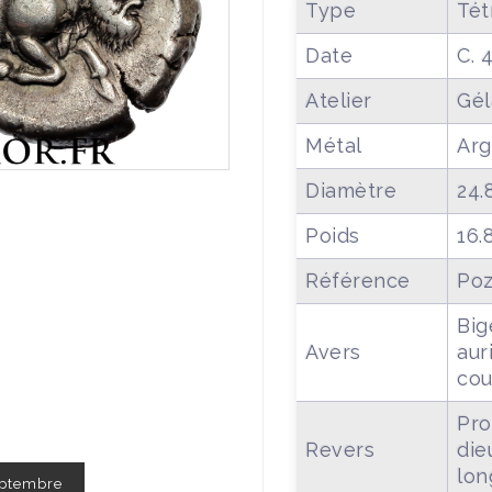
Type
Tét
Date
C. 
Atelier
Gél
Métal
Arg
Diamètre
24
Poids
16.
Référence
Poz
Big
Avers
aur
cou
Pro
Revers
die
lon
Septembre