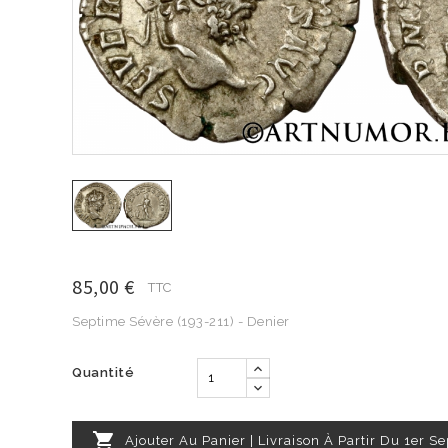
85,00 €
TTC
Septime Sévère (193-211) - Denier
Quantité

Ajouter Au Panier | Livraison À Partir Du 1er 