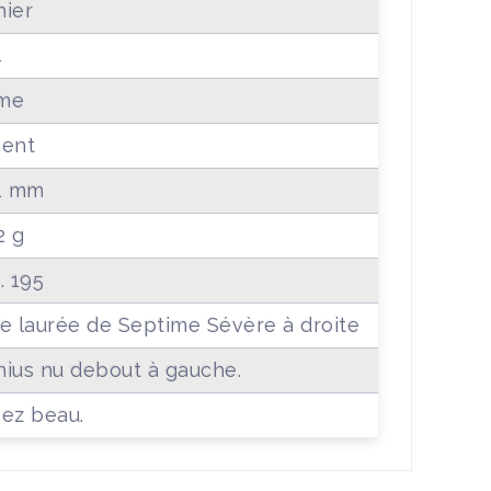
ier
4
me
gent
.1 mm
2 g
. 195
e laurée de Septime Sévère à droite
ius nu debout à gauche.
ez beau.