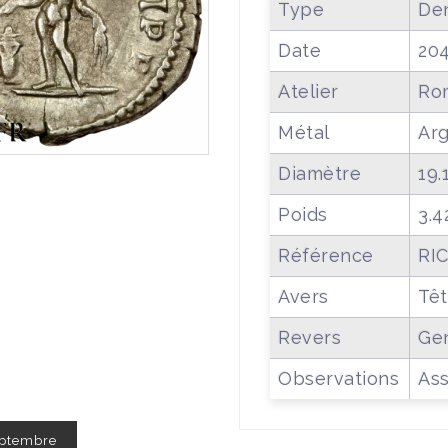
Type
Den
Date
20
Atelier
Ro
Métal
Ar
Diamètre
19
Poids
3.4
Référence
RIC
Avers
Têt
Revers
Gen
Observations
Ass
Septembre