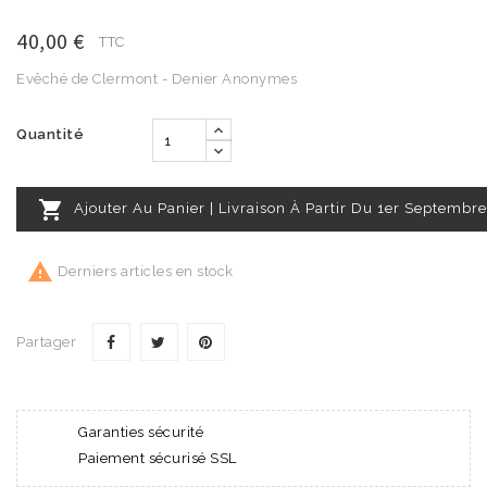
40,00 €
TTC
Evêché de Clermont - Denier Anonymes
Quantité

Ajouter Au Panier | Livraison À Partir Du 1er Septembre

Derniers articles en stock
Partager
Garanties sécurité
Paiement sécurisé SSL