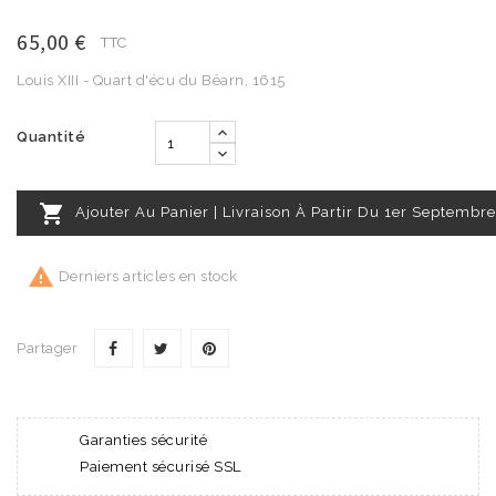
65,00 €
TTC
Louis XIII - Quart d'écu du Béarn, 1615
Quantité

Ajouter Au Panier | Livraison À Partir Du 1er Septembre

Derniers articles en stock
Partager
Garanties sécurité
Paiement sécurisé SSL