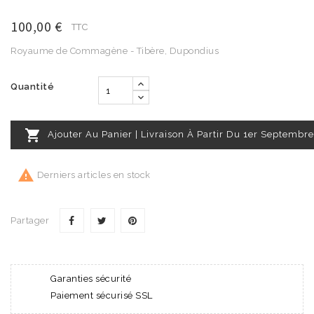
100,00 €
TTC
Royaume de Commagène - Tibère, Dupondius
Quantité

Ajouter Au Panier | Livraison À Partir Du 1er Septembre

Derniers articles en stock
Partager
Garanties sécurité
Paiement sécurisé SSL