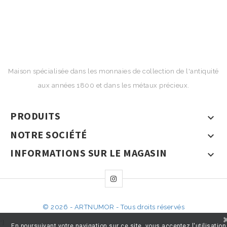
Maison spécialisée dans les monnaies de collection de l'antiquité
aux années 1800 et dans les métaux précieux.
PRODUITS

NOTRE SOCIÉTÉ

INFORMATIONS SUR LE MAGASIN

© 2026 - ARTNUMOR - Tous droits réservés
*}
En poursuivant votre navigation sur ce site, vous acceptez l'utilisation