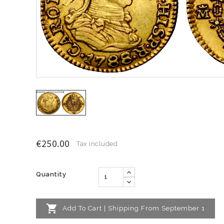
€250.00
Tax included
Quantity

Add To Cart | Shipping From September 1