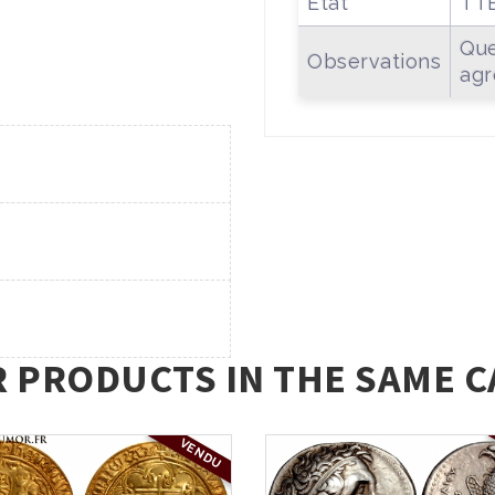
Etat
TT
Que
Observations
agr
R PRODUCTS IN THE SAME C
VENDU