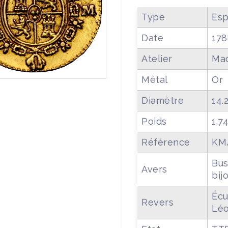
Type
Esp
Date
178
Atelier
Mad
Métal
Or
Diamètre
14
Poids
1.7
Référence
KM/
Bus
Avers
bij
Écu
Revers
Léo