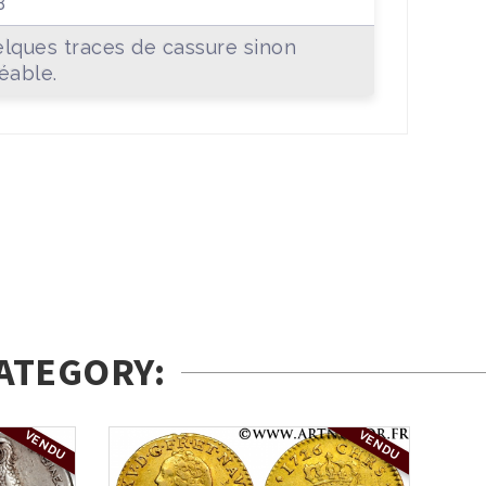
B
lques traces de cassure sinon
éable.
ATEGORY:
VENDU
VENDU