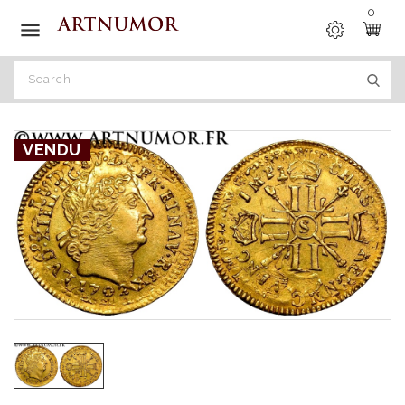
0

VENDU