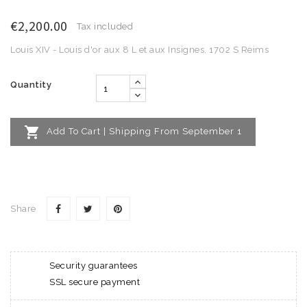
€2,200.00
Tax included
Louis XIV - Louis d'or aux 8 L et aux Insignes, 1702 S Reims
Quantity

Add To Cart | Shipping From September 1
Share
Security guarantees
SSL secure payment