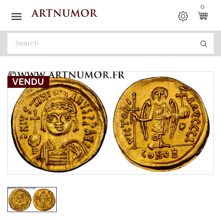
0

VENDU