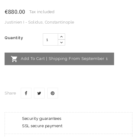
€880.00
Tax included
Justinien I - Solidus, Constantinople
Quantity

Add To Cart | Shipping From September 1
Share
Security guarantees
SSL secure payment