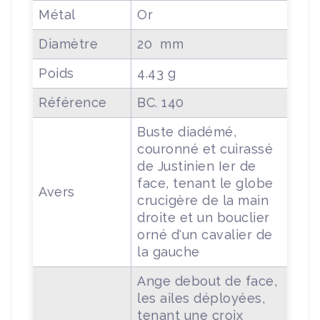
Métal
Or
Diamètre
20 mm
Poids
4.43 g
Référence
BC. 140
Buste diadémé,
couronné et cuirassé
de Justinien Ier de
face, tenant le globe
Avers
crucigère de la main
droite et un bouclier
orné d'un cavalier de
la gauche
Ange debout de face,
les ailes déployées,
tenant une croix