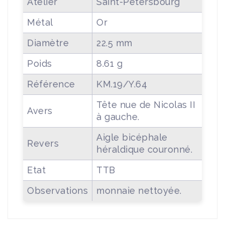
Atelier
Saint-Pétersbourg
Métal
Or
Diamètre
22.5 mm
Poids
8.61 g
Référence
KM.19/Y.64
Tête nue de Nicolas II
Avers
à gauche.
Aigle bicéphale
Revers
héraldique couronné.
Etat
TTB
Observations
monnaie nettoyée.