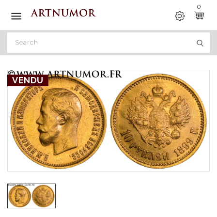
0

VENDU