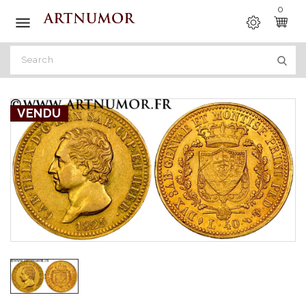
0

VENDU