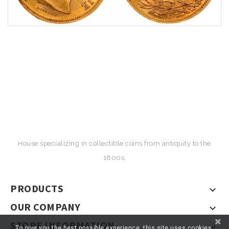
House specializing in collectible coins from antiquity to the
1800s.
PRODUCTS

OUR COMPANY

STORE INFORMATION

To give you the best possible experience, this site uses cookies.