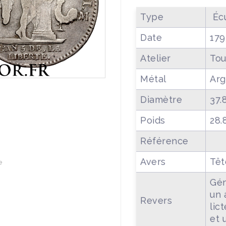
Type
Écu
Date
179
Atelier
Tou
Métal
Arg
Diamètre
37.
Poids
28.
Référence
Avers
Têt
e
Gén
un 
Revers
lic
et 