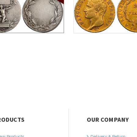
RODUCTS
OUR COMPANY
ew Products
Delivery & Return