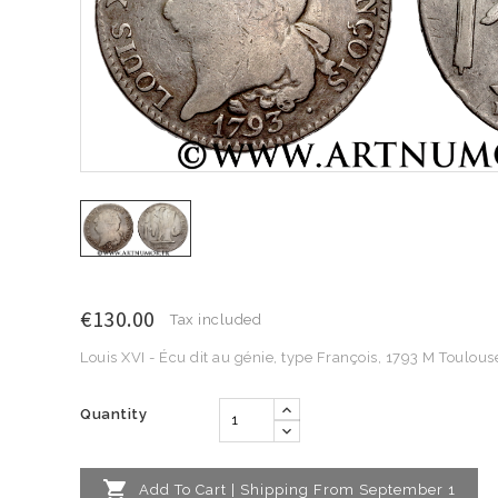
€130.00
Tax included
Louis XVI - Écu dit au génie, type François, 1793 M Toulous
Quantity

Add To Cart | Shipping From September 1