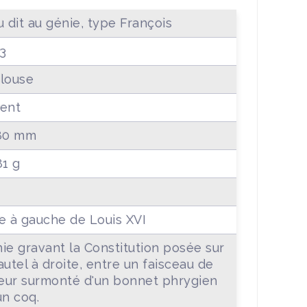
 dit au génie, type François
3
louse
ent
80 mm
81 g
e à gauche de Louis XVI
ie gravant la Constitution posée sur
autel à droite, entre un faisceau de
teur surmonté d'un bonnet phrygien
un coq.