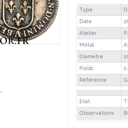
Type
D
Date
1
Atelier
P
Métal
A
Diamètre
2
Poids
2
Référence
G
is
Etat
T
Observations
B