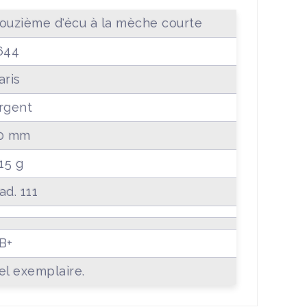
ouzième d'écu à la mèche courte
644
aris
rgent
0 mm
.15 g
ad. 111
B+
el exemplaire.