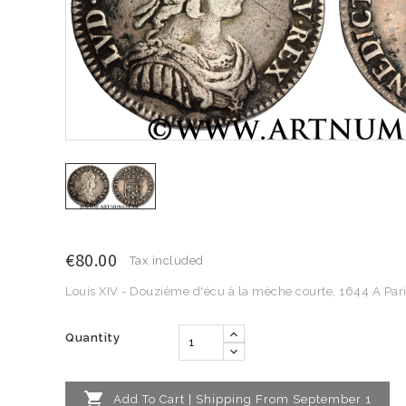
€80.00
Tax included
Louis XIV - Douzième d'écu à la mèche courte, 1644 A Par
Quantity

Add To Cart | Shipping From September 1