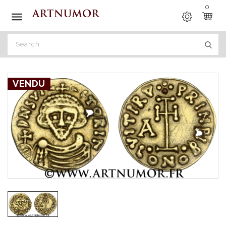
0

VENDU