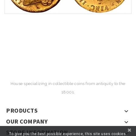
House specializing in collectible coins from antiquity to the
1800s.
PRODUCTS

OUR COMPANY

STORE INFORMATION

To give you the best possible experience, this site uses cookies.