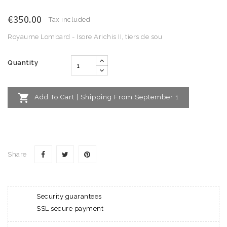
€350.00
Tax included
Royaume Lombard - Isore Arichis II, tiers de sou
Quantity

Add To Cart | Shipping From September 1
Share
Security guarantees
SSL secure payment