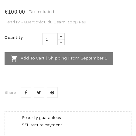
€100.00
Tax included
Henri IV - Quart d'écu du Béarn, 1609 Pau
Quantity

Add To Cart | Shipping From September 1
Share
Security guarantees
SSL secure payment