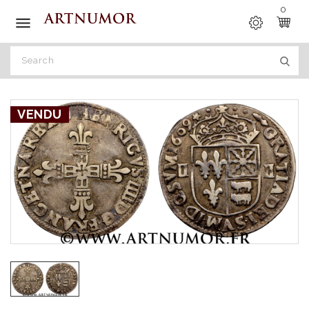
0

VENDU