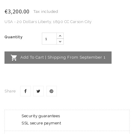
€3,200.00
Tax included
USA - 20 Dollars Liberty, 1890 CC Carson City
Quantity

Add To Cart | Shipping From September 1
Share
Security guarantees
SSL secure payment