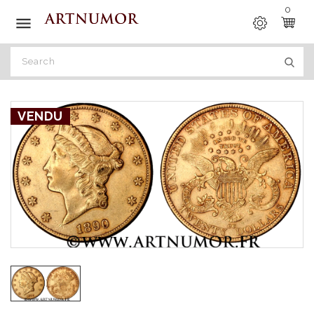
0

VENDU