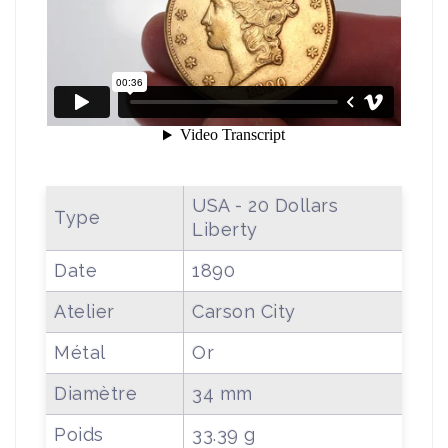
USA - 20 Dollars
Type
Liberty
Date
1890
Atelier
Carson City
Métal
Or
Diamètre
34 mm
Poids
33.39 g