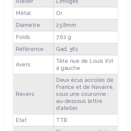
Atelier
Limoges
Métal
Or
Diamètre
23.8mm
Poids
7.62 g
Référence
Gad. 361
Tête nue de Louis XVI
Avers
à gauche
Deux écus accolés de
France et de Navarre,
Revers
sous une couronne ;
au-dessous lettre
d'atelier.
Etat
TTB