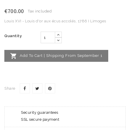
€700.00
Tax included
Louis XVI - Louis d'or aux écus accolés, 1786 I Limoges
Quantity

Add To Cart | Shipping From September 1
Share
Security guarantees
SSL secure payment