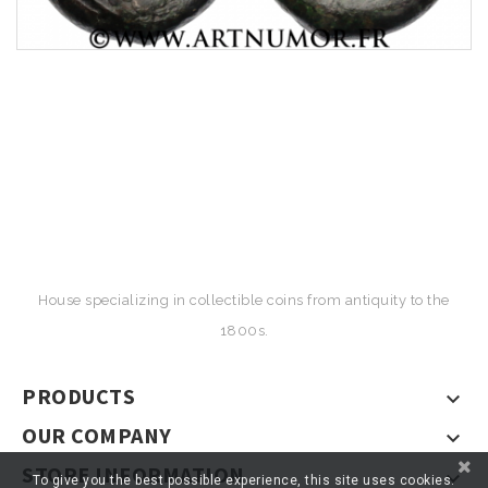
House specializing in collectible coins from antiquity to the
1800s.
PRODUCTS

OUR COMPANY

STORE INFORMATION

To give you the best possible experience, this site uses cookies.