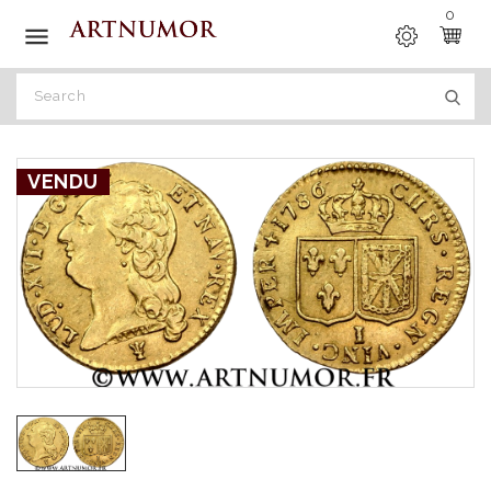
0

VENDU