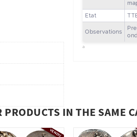
map
Etat
TT
Pre
Observations
ond
a
R PRODUCTS IN THE SAME C
VENDU