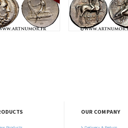
RODUCTS
OUR COMPANY
ew Products
Delivery & Return