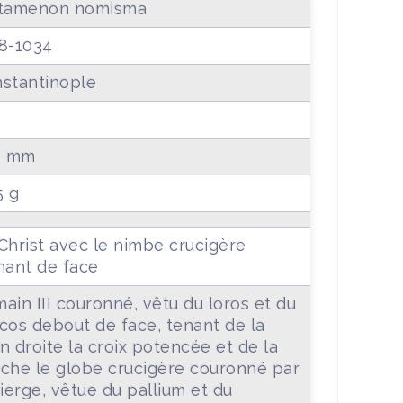
stamenon nomisma
8-1034
stantinople
8 mm
5 g
Christ avec le nimbe crucigère
nant de face
ain III couronné, vêtu du loros et du
cos debout de face, tenant de la
n droite la croix potencée et de la
che le globe crucigère couronné par
vierge, vêtue du pallium et du