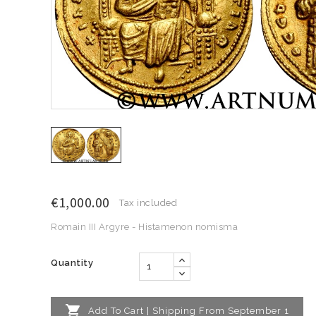
€1,000.00
Tax included
Romain III Argyre - Histamenon nomisma
Quantity

Add To Cart | Shipping From September 1