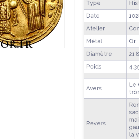
Type
Hi
Date
102
Atelier
Con
Métal
Or
Diamètre
21.
Poids
4.3
Le 
Avers
trô
Rom
sac
mai
Revers
gau
la 