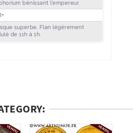
horium bénissant l'empereur.
B+
sque superbe. Flan légèrement
ulé de 11h à 1h.
ATEGORY:
VENDU
VENDU