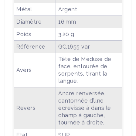
Métal
Argent
Diamètre
16 mm
Poids
3.20 g
Référence
GC.1655 var
Tête de Méduse de
face, entourée de
Avers
serpents, tirant la
langue.
Ancre renversée,
cantonnée d’une
Revers
écrevisse à dans le
champ à gauche,
tournée à droite.
Etat
SUP