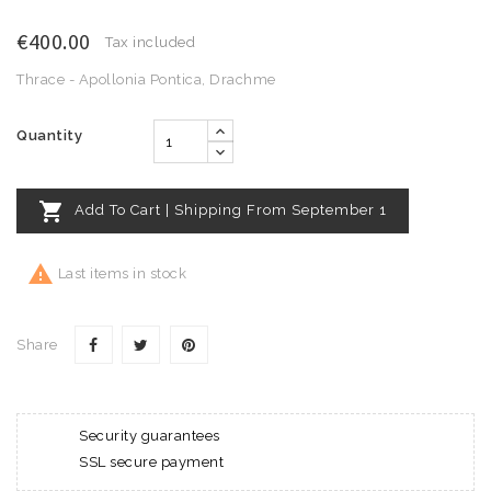
€400.00
Tax included
Thrace - Apollonia Pontica, Drachme
Quantity

Add To Cart | Shipping From September 1

Last items in stock
Share
Security guarantees
SSL secure payment