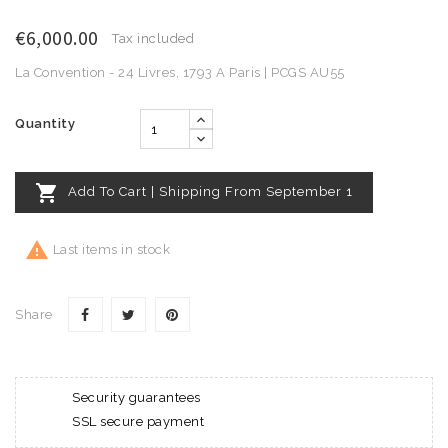
€6,000.00
Tax included
La Convention - 24 Livres, 1793 A Paris | PCGS AU55
Quantity

Add To Cart | Shipping From September 1

Last items in stock
Share
Security guarantees
SSL secure payment