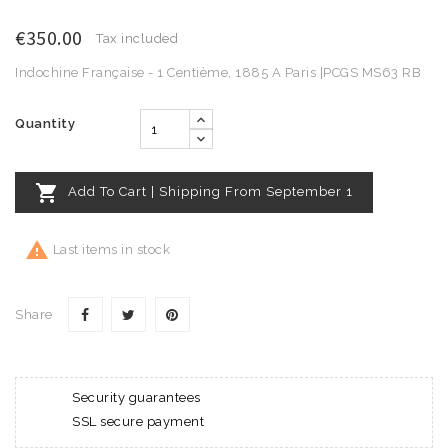
€350.00
Tax included
Indochine Française - 1 Centième, 1885 A Paris |PCGS MS63 RB
Quantity

Add To Cart | Shipping From September 1

Last items in stock
Share
Security guarantees
SSL secure payment