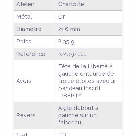
Atelier
Charlotte
Métal
Or
Diamètre
21.6 mm
Poids
8.35 g
Référence
KM.19/101
Tête de la Liberté à
gauche entourée de
Avers
treize étoiles avec un
bandeau inscrit
LIBERTY
Aigle debout à
Revers
gauche sur un
faisceau.
Etat
TB