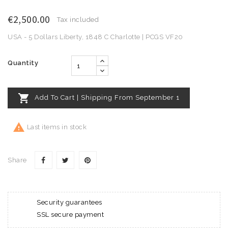
€2,500.00
Tax included
USA - 5 Dollars Liberty, 1848 C Charlotte | PCGS VF20
Quantity

Add To Cart | Shipping From September 1

Last items in stock
Share
Security guarantees
SSL secure payment