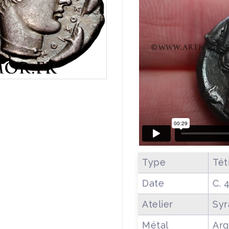
Type
Tét
Date
C. 
Atelier
Syr
Métal
Arg