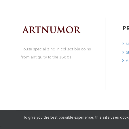
P
N
House specializing in collectible coins
S
from antiquity to the 1800s.
A
To give you the best possible experience, this site uses coo
*}