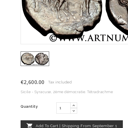
€2,600.00
Tax included
Sicile - Syracuse, 2ème démocratie. Tétradrachme
Quantity

Add To Cart | Shipping From September 1