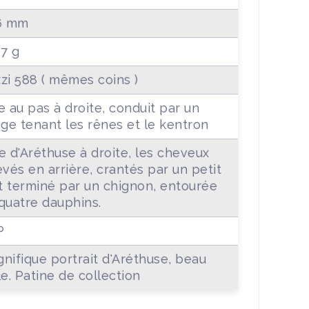
6 mm
07 g
zi 588 ( mêmes coins )
e au pas à droite, conduit par un
ige tenant les rênes et le kentron
e d'Aréthuse à droite, les cheveux
evés en arrière, crantés par un petit
et terminé par un chignon, entourée
quatre dauphins.
P
nifique portrait d'Aréthuse, beau
le. Patine de collection