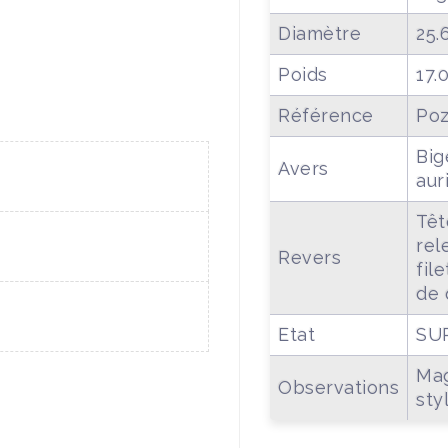
Diamètre
25.
Poids
17.
Référence
Poz
Big
Avers
aur
Têt
rel
Revers
fil
de 
Etat
SU
Mag
Observations
sty