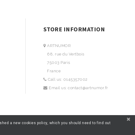
STORE INFORMATION
ARTNUMOR
68, rue du Vertbois
75003 Paris
France
Call us:
0145357002
Email us:
contact@artnumor.fr
ished a new cookies policy, which you should need to find out