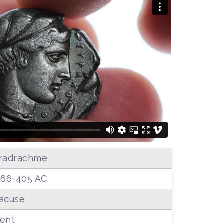
radrachme
466-405 AC
acuse
ent