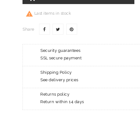

Last items in stock
Share
Security guarantees
SSL secure payment
Shipping Policy
See delivery prices
Returns policy
Return within 14 days