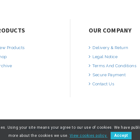
RODUCTS
OUR COMPANY
ew Products
Delivery & Return
hop
Legal Notice
rchive
Terms And Conditions
Secure Payment
Contact Us
kies. Using your site means your agree to our use of cookies. We have publ
© 2026 - ARTNUMOR - Tous droits réservés
more about the cookies we use.
View cookies policy.
Accept