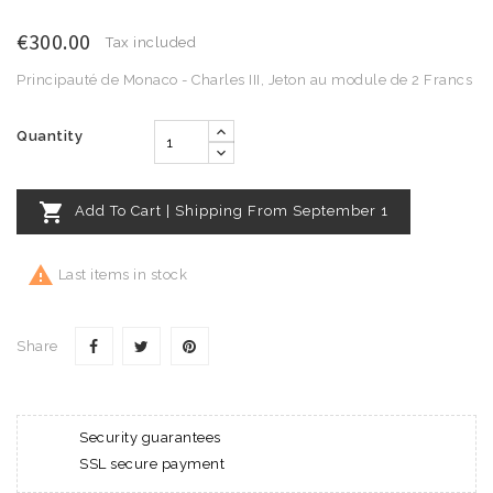
€300.00
Tax included
Principauté de Monaco - Charles III, Jeton au module de 2 Francs
Quantity

Add To Cart | Shipping From September 1

Last items in stock
Share
Security guarantees
SSL secure payment