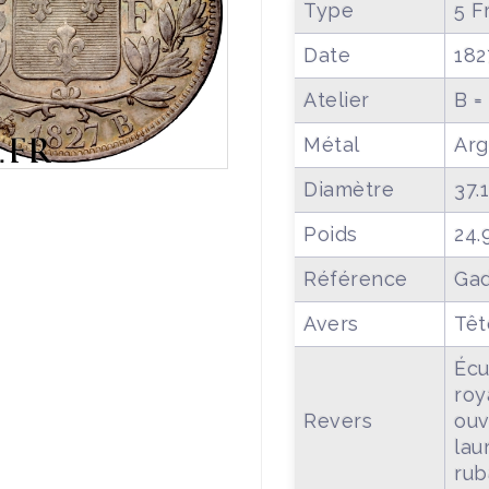
Type
5 F
Date
182
Atelier
B =
Métal
Arg
Diamètre
37.
Poids
24.
Référence
Gad
Avers
Têt
Écu
roy
Revers
ouv
lau
rub