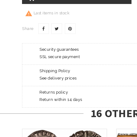

Last items in stock
Share
Security guarantees
SSL secure payment
Shipping Policy
See delivery prices
Returns policy
Return within 14 days
16 OTHE