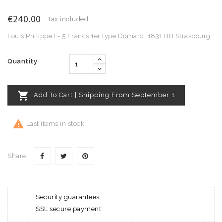
€240.00
Tax included
Louis Philippe I - 5 Francs 1er type Domard, 1831 BB Strasbourg
Quantity

Add To Cart | Shipping From September 1

Last items in stock
Share
Security guarantees
SSL secure payment