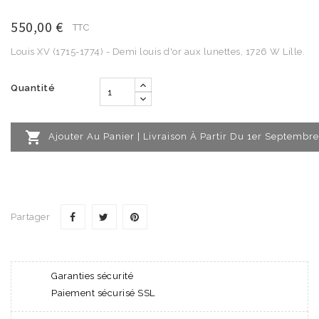
550,00 €
TTC
Louis XV (1715-1774) - Demi louis d'or aux lunettes, 1726 W Lille.
Quantité

Ajouter Au Panier | Livraison À Partir Du 1er Septembre
Partager
Garanties sécurité
Paiement sécurisé SSL