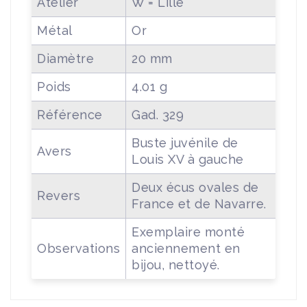
Atelier
W = Lille
Métal
Or
Diamètre
20 mm
Poids
4.01 g
Référence
Gad. 329
Buste juvénile de
Avers
Louis XV à gauche
Deux écus ovales de
Revers
France et de Navarre.
Exemplaire monté
Observations
anciennement en
bijou, nettoyé.