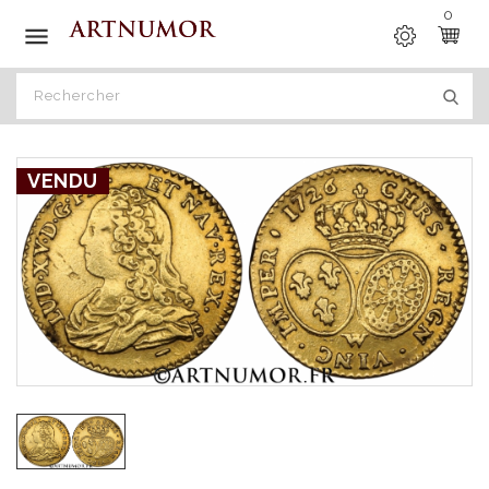
0

VENDU