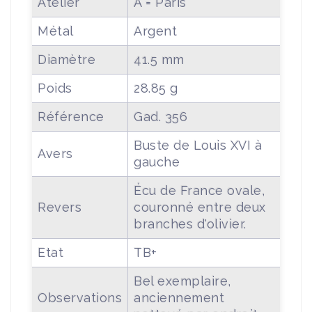
Atelier
A = Paris
Métal
Argent
Diamètre
41.5 mm
Poids
28.85 g
Référence
Gad. 356
Buste de Louis XVI à
Avers
gauche
Écu de France ovale,
Revers
couronné entre deux
branches d'olivier.
Etat
TB+
Bel exemplaire,
Observations
anciennement