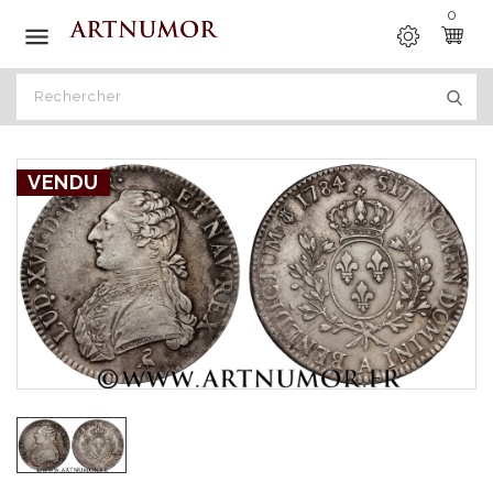
0

VENDU