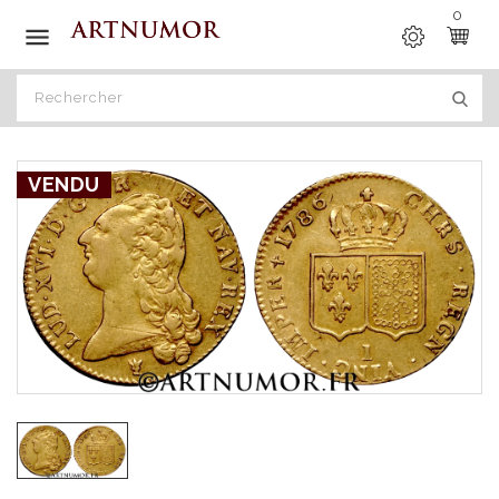
0

VENDU