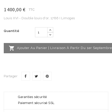
1 400,00 €
TTC
Louis XVI - Double louis d'or, 1786 I Limoges
Quantité

Ajouter Au Panier | Livraison À Partir Du 1er Septembre
Partager
Garanties sécurité
Paiement sécurisé SSL