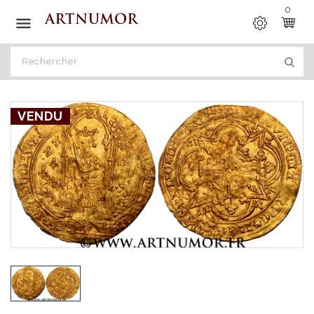
0

VENDU