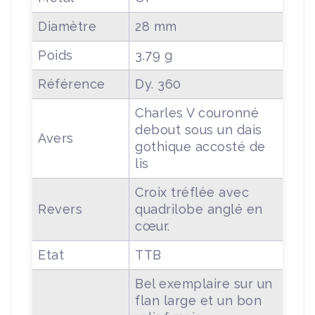
Diamètre
28 mm
Poids
3.79 g
Référence
Dy. 360
Charles V couronné
debout sous un dais
Avers
gothique accosté de
lis
Croix tréflée avec
Revers
quadrilobe anglé en
cœur.
Etat
TTB
Bel exemplaire sur un
flan large et un bon