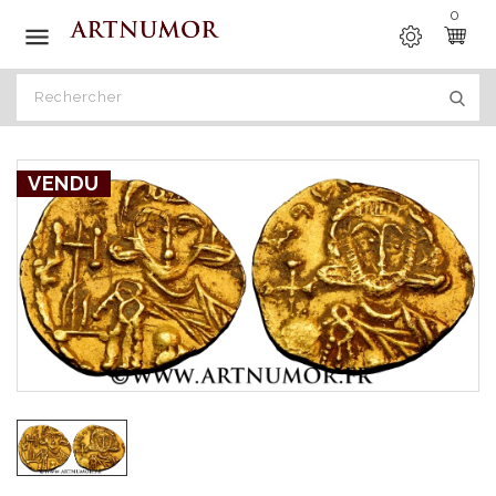
0

VENDU