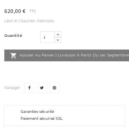
620,00 €
TTC
Léon III l'Isaurien, trémissis
Quantité

Ajouter Au Panier | Livraison À Partir Du 1er Septembre
Partager
Garanties sécurité
Paiement sécurisé SSL