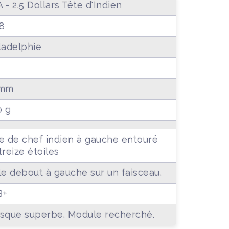
 - 2.5 Dollars Tête d'Indien
8
ladelphie
 mm
0 g
e de chef indien à gauche entouré
treize étoiles
le debout à gauche sur un faisceau.
B+
sque superbe. Module recherché.