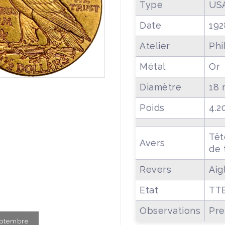
Type
USA
Date
192
Atelier
Phi
Métal
Or
Diamètre
18
Poids
4.2
Têt
Avers
de 
Revers
Aig
Etat
TT
Observations
Pre
Septembre