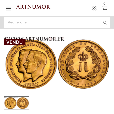
0

VENDU