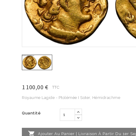
1 100,00 €
TTC
Royaume Lagide - Ptolémée I Soter, Hémidrachme
Quantité

Ajouter Au Panier | Livraison À Partir Du 1er 