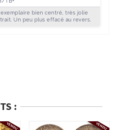
B/TB+
 exemplaire bien centré, très jolie
trait. Un peu plus effacé au revers.
TS :
VENDU
VENDU