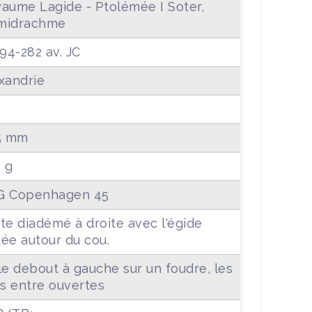
aume Lagide - Ptolémée I Soter,
midrachme
294-282 av. JC
xandrie
5 mm
4 g
G Copenhagen 45
te diadémé à droite avec l'égide
ée autour du cou.
le debout à gauche sur un foudre, les
es entre ouvertes