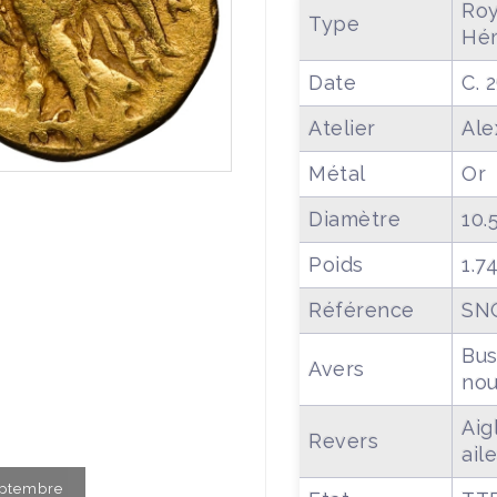
Roy
Type
Hé
Date
C. 
Atelier
Ale
Métal
Or
Diamètre
10.
Poids
1.7
Référence
SN
Bus
Avers
nou
Aig
Revers
ail
Septembre