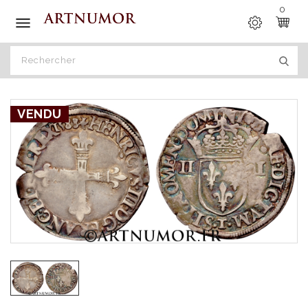
0

VENDU