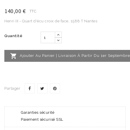
140,00 €
TTC
Henri III - Quart d'écu croix de face, 1588 T Nantes
Quantité

Ajouter Au Panier | Livraison À Partir Du 1er Septembre
Partager
Garanties sécurité
Paiement sécurisé SSL