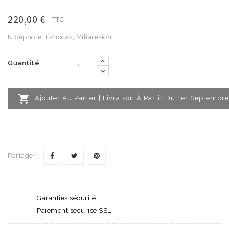
220,00 €
TTC
Nicéphore II Phocas, Miliaresion
Quantité

Ajouter Au Panier | Livraison À Partir Du 1er Septembre
Partager
Garanties sécurité
Paiement sécurisé SSL