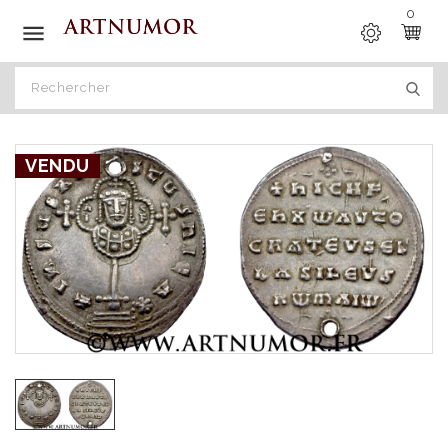
0

VENDU