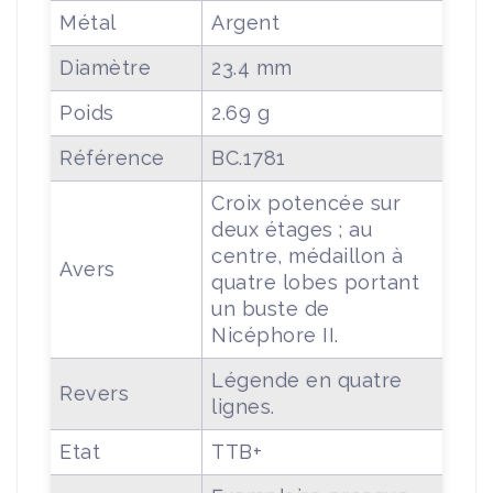
Métal
Argent
Diamètre
23.4 mm
Poids
2.69 g
Référence
BC.1781
Croix potencée sur
deux étages ; au
centre, médaillon à
Avers
quatre lobes portant
un buste de
Nicéphore II.
Légende en quatre
Revers
lignes.
Etat
TTB+