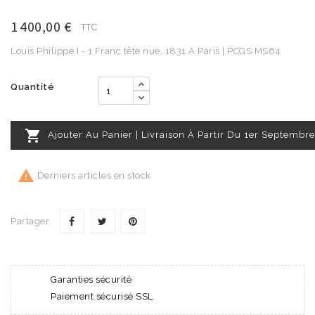
1 400,00 €
TTC
Louis Philippe I - 1 Franc tête nue, 1831 A Paris | PCGS MS64
Quantité

Ajouter Au Panier | Livraison À Partir Du 1er Septembre

Derniers articles en stock
Partager
Garanties sécurité
Paiement sécurisé SSL