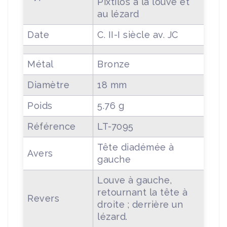
Pixtilos à la louve et
au lézard
Date
C. II-I siècle av. JC
Métal
Bronze
Diamètre
18 mm
Poids
5.76 g
Référence
LT-7095
Tête diadémée à
Avers
gauche
Louve à gauche,
retournant la tête à
Revers
droite ; derrière un
lézard.