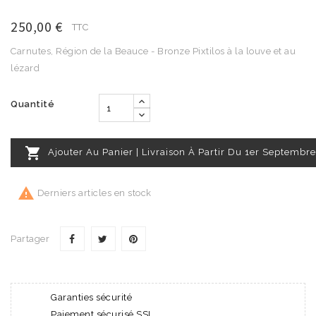
250,00 €
TTC
Carnutes, Région de la Beauce - Bronze Pixtilos à la louve et au
lézard
Quantité

Ajouter Au Panier | Livraison À Partir Du 1er Septembre

Derniers articles en stock
Partager
Garanties sécurité
Paiement sécurisé SSL