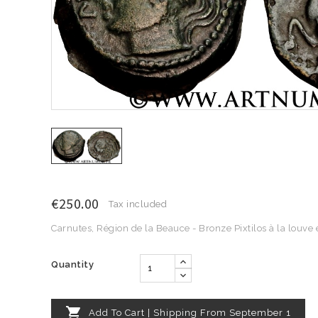
€250.00
Tax included
Carnutes, Région de la Beauce - Bronze Pixtilos à la louve 
Quantity

Add To Cart | Shipping From September 1