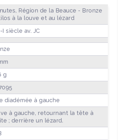
nutes, Région de la Beauce - Bronze
tilos à la louve et au lézard
I-I siècle av. JC
nze
 mm
6 g
7095
e diadémée à gauche
ve à gauche, retournant la tête à
ite ; derrière un lézard.
B