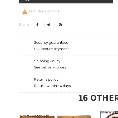

Last items in stock
Share
Security guarantees
SSL secure payment
Shipping Policy
See delivery prices
Returns policy
Return within 14 days
16 OTHE