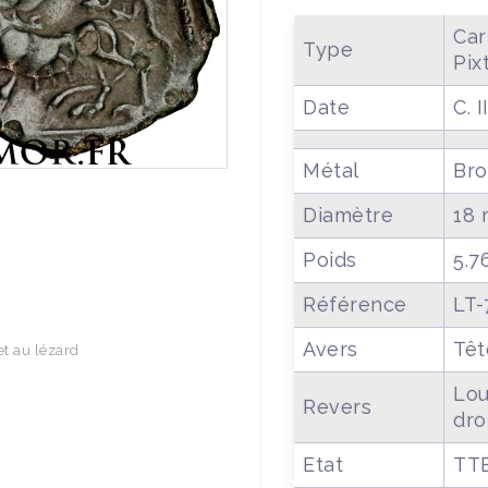
Car
Type
Pix
Date
C. I
Métal
Bro
Diamètre
18
Poids
5.7
Référence
LT-
Avers
Têt
et au lézard
Lou
Revers
dro
Etat
TT