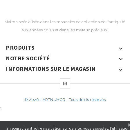
Maison spécialisée dans les monnaies de collection de l'antiquité
aux années 1800 et dans les métaux précieux.
PRODUITS

NOTRE SOCIÉTÉ

INFORMATIONS SUR LE MAGASIN

© 2026 - ARTNUMOR - Tous droits réservés
*}
En poursuivant votre navigation sur ce site, vous acceptez l'utilisation