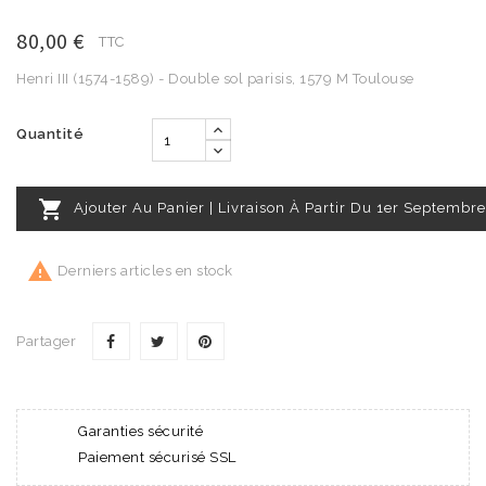
80,00 €
TTC
Henri III (1574-1589) - Double sol parisis, 1579 M Toulouse
Quantité

Ajouter Au Panier | Livraison À Partir Du 1er Septembre

Derniers articles en stock
Partager
Garanties sécurité
Paiement sécurisé SSL