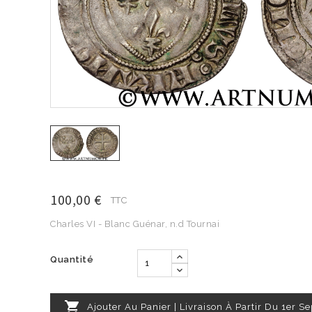
100,00 €
TTC
Charles VI - Blanc Guénar, n.d Tournai
Quantité

Ajouter Au Panier | Livraison À Partir Du 1er 