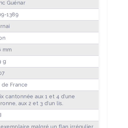
nc Guénar
09-1389
rnai
lon
6 mm
9 g
07
 de France
ix cantonnée aux 1 et 4 d'une
ronne, aux 2 et 3 d'un lis.
B
 exemplaire malgré un flan irrégulier.