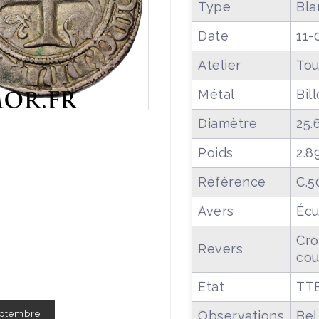
Type
Bla
Date
11-
Atelier
Tou
Métal
Bil
Diamètre
25.
Poids
2.8
Référence
C.5
Avers
Écu
Cro
Revers
cou
Etat
TT
Septembre
Observations
Bel