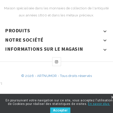
Maison spécialisée dans les monnaies de collection de l'antiquité
aux années 1800 et dans les métaux précieux.
PRODUITS

NOTRE SOCIÉTÉ

INFORMATIONS SUR LE MAGASIN

© 2026 - ARTNUMOR - Tous droits réservés
*}
En poursuivant votre navigation sur ce site, vous acceptez l'utilisation
de Cookies pour réaliser des statistiques de visites.
En savoir plus.
Accepter