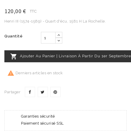
120,00 €
TTC
Henri III (1574-1589) - Quart d'écu, 1581 H La Rochelle.
Quantité

Ajouter Au Panier | Livraison À Partir Du 1er Septembre

Derniers articles en stock
Partager
Garanties sécurité
Paiement sécurisé SSL