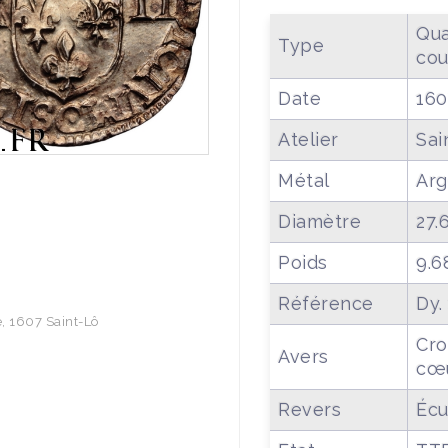
Qua
Type
cou
Date
160
Atelier
Sai
Métal
Arg
Diamètre
27.
Poids
9.6
Référence
Dy.
é, 1607 Saint-Lô
Cro
Avers
cœ
Revers
Écu