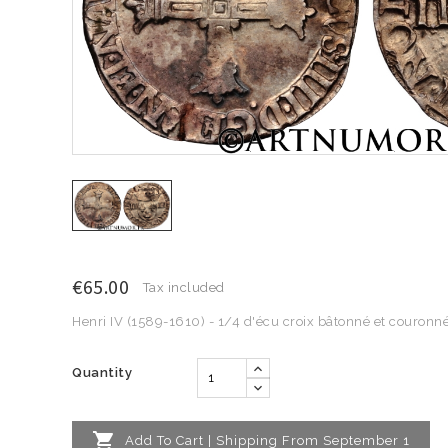
€65.00
Tax included
Henri IV (1589-1610) - 1/4 d'écu croix bâtonné et couronn
Quantity

Add To Cart | Shipping From September 1