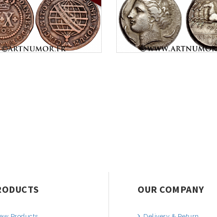
RODUCTS
OUR COMPANY
ew Products
Delivery & Return