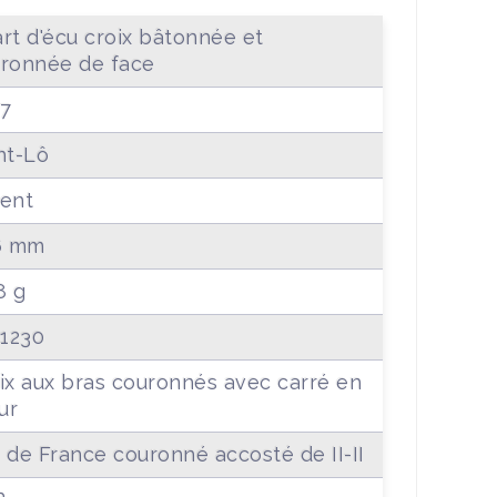
rt d'écu croix bâtonnée et
ronnée de face
7
nt-Lô
ent
6 mm
8 g
 1230
ix aux bras couronnés avec carré en
ur
 de France couronné accosté de II-II