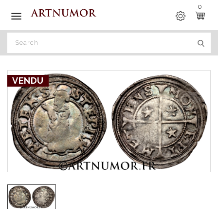
0

VENDU