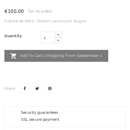
€100.00
Tax included
Evêché de Metz - Robert Lenoncourt, Bugne
Quantity

Add To Cart | Shipping From September 1
Share
Security guarantees
SSL secure payment