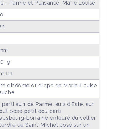
lie - Parme et Plaisance, Marie Louise
40
an
 mm
90 g
t.111
te diadémé et drapé de Marie-Louise
auche
 parti au 1 de Parme, au 2 d'Este, sur
tout posé petit écu parti
absbourg-Lorraine entouré du collier
l'ordre de Saint-Michel posé sur un