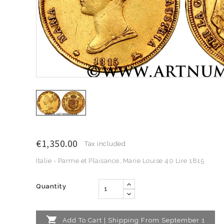
€1,350.00
Tax included
Italie - Parme et Plaisance, Marie Louise 40 Lire 1815
Quantity

Add To Cart | Shipping From September 1