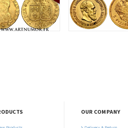
RODUCTS
OUR COMPANY
ew Products
Delivery & Return