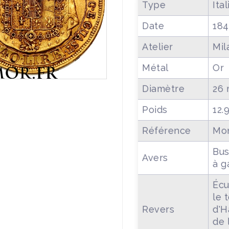
Type
Ita
Date
18
Atelier
Mil
Métal
Or
Diamètre
26
Poids
12.
Référence
Mon
Bus
Avers
à g
Écu
le 
Revers
d'H
de 