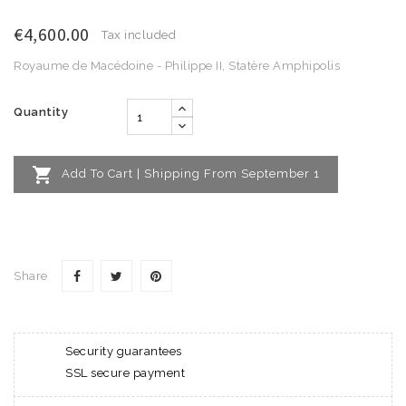
€4,600.00
Tax included
Royaume de Macédoine - Philippe II, Statère Amphipolis
Quantity

Add To Cart | Shipping From September 1
Share
Security guarantees
SSL secure payment