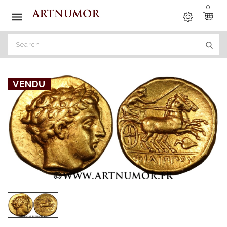
0

VENDU