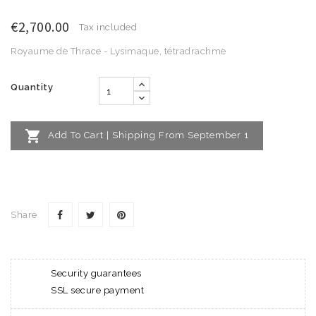
€2,700.00
Tax included
Royaume de Thrace - Lysimaque, tétradrachme
Quantity

Add To Cart | Shipping From September 1
Share
Security guarantees
SSL secure payment