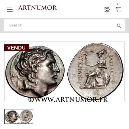
0

VENDU