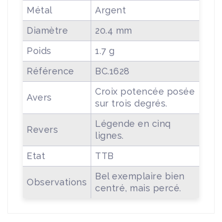
Métal
Argent
Diamètre
20.4 mm
Poids
1.7 g
Référence
BC.1628
Croix potencée posée
Avers
sur trois degrés.
Légende en cinq
Revers
lignes.
Etat
TTB
Bel exemplaire bien
Observations
centré, mais percé.