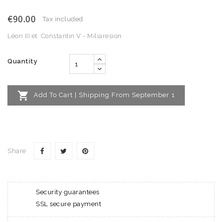
€90.00
Tax included
Léon III et Constantin V - Miliaresion
Quantity

Add To Cart | Shipping From September 1
Share
Security guarantees
SSL secure payment