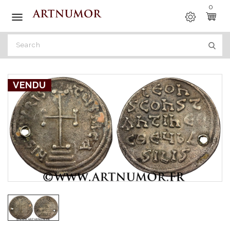
0

VENDU