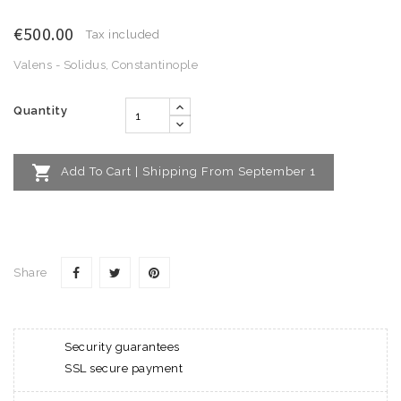
€500.00
Tax included
Valens - Solidus, Constantinople
Quantity

Add To Cart | Shipping From September 1
Share
Security guarantees
SSL secure payment