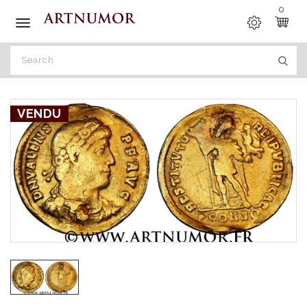
0

VENDU