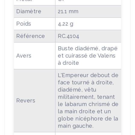
Diamètre
21.1 mm
Poids
4.22 g
Référence
RC.4104
Buste diadémé, drapé
Avers
et cuirassé de Valens
à droite
L'Empereur debout de
face tourné à droite,
diadémé, vêtu
militairement, tenant
Revers
le labarum chrismé de
la main droite et un
globe nicéphore de la
main gauche.