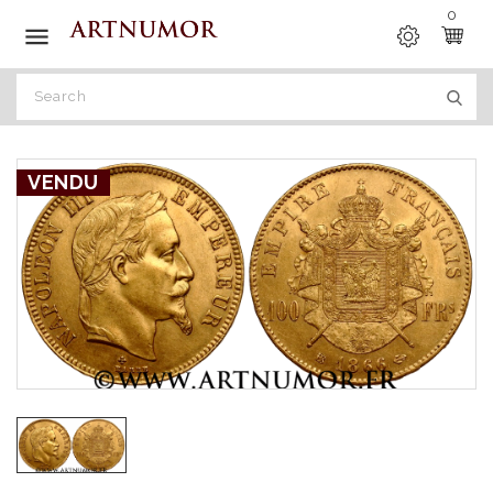
0

VENDU