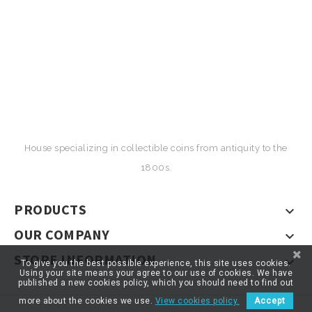
House specializing in collectible coins from antiquity to the
1800s.
PRODUCTS

OUR COMPANY

STORE INFORMATION

To give you the best possible experience, this site uses cookies.
Using your site means your agree to our use of cookies. We have
published a new cookies policy, which you should need to find out
more about the cookies we use.
View cookies policy.
Accept