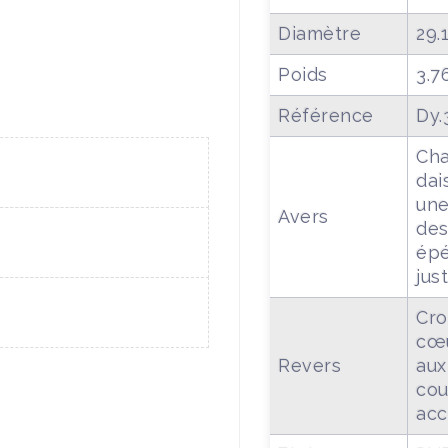
Diamètre
29.
Poids
3.7
Référence
Dy.
Cha
dai
une
Avers
des
épé
jus
Cro
cœu
Revers
aux
cou
acc