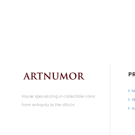
P
N
House specializing in collectible coins
S
from antiquity to the 1800s.
A