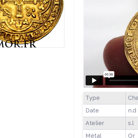
Type
Cha
Date
n.d
Atelier
s.l
Métal
Or