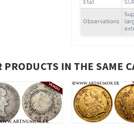
Etat
SU
Sup
Observations
lar
ext
R PRODUCTS IN THE SAME C
VENDU