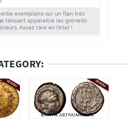
P
erbe exemplaire sur un flan très
ge laissant apparaitre les grènetis
érieurs. Assez rare en l'état !
ATEGORY:
VENDU
VENDU