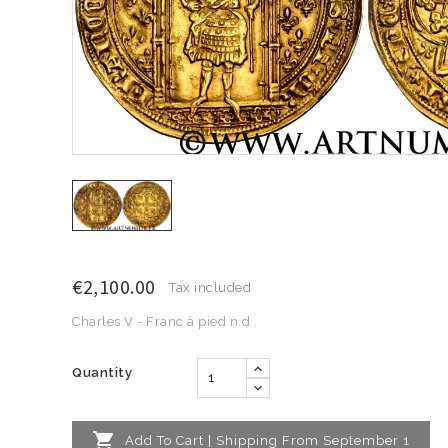
€2,100.00
Tax included
Charles V - Franc à pied n.d
Quantity

Add To Cart | Shipping From September 1